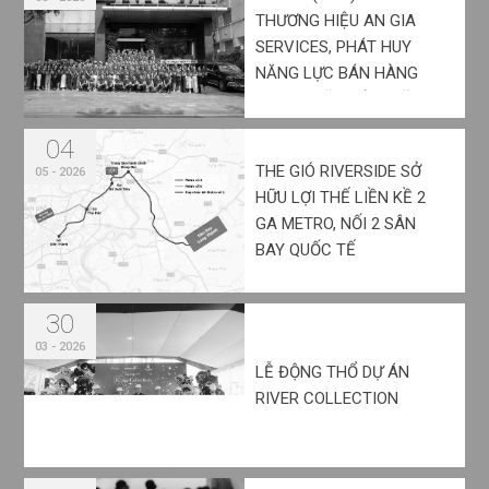
THƯƠNG HIỆU AN GIA
SERVICES, PHÁT HUY
NĂNG LỰC BÁN HÀNG
SAU 20 NĂM TÍCH LŨY
04
THE GIÓ RIVERSIDE SỞ
05 - 2026
HỮU LỢI THẾ LIỀN KỀ 2
GA METRO, NỐI 2 SÂN
BAY QUỐC TẾ
30
03 - 2026
LỄ ĐỘNG THỔ DỰ ÁN
RIVER COLLECTION