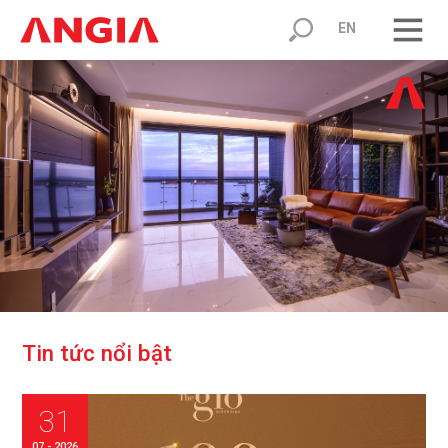
EN
T
i
n
t
ứ
c
n
ổ
i
b
ậ
t
31
07 - 2026