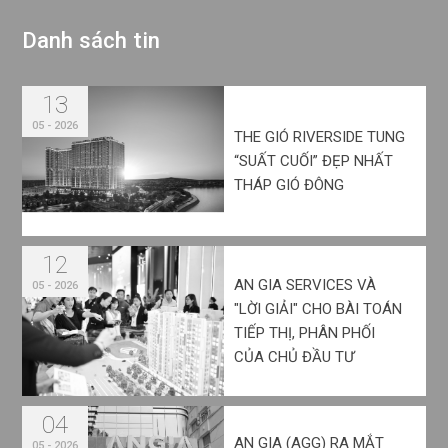
D
a
n
h
s
á
c
h
t
i
n
13
05 - 2026
THE GIÓ RIVERSIDE TUNG
“SUẤT CUỐI” ĐẸP NHẤT
THÁP GIÓ ĐÔNG
12
AN GIA SERVICES VÀ
05 - 2026
"LỜI GIẢI" CHO BÀI TOÁN
TIẾP THỊ, PHÂN PHỐI
CỦA CHỦ ĐẦU TƯ
04
AN GIA (AGG) RA MẮT
05 - 2026