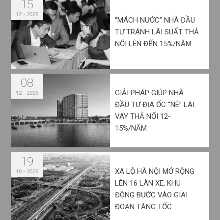
15
12 - 2025
“MÁCH NƯỚC” NHÀ ĐẦU
TƯ TRÁNH LÃI SUẤT THẢ
NỔI LÊN ĐẾN 15%/NĂM
08
GIẢI PHÁP GIÚP NHÀ
12 - 2025
ĐẦU TƯ ĐỊA ỐC “NÉ” LÃI
VAY THẢ NỔI 12-
15%/NĂM
19
XA LỘ HÀ NỘI MỞ RỘNG
10 - 2025
LÊN 16 LÀN XE, KHU
ĐÔNG BƯỚC VÀO GIAI
ĐOẠN TĂNG TỐC