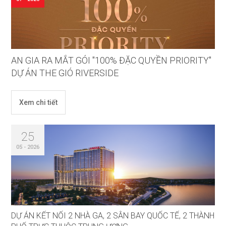
AN GIA RA MẮT GÓI "100% ĐẶC QUYỀN PRIORITY"
DỰ ÁN THE GIÓ RIVERSIDE
Xem chi tiết
25
05 - 2026
DỰ ÁN KẾT NỐI 2 NHÀ GA, 2 SÂN BAY QUỐC TẾ, 2 THÀNH