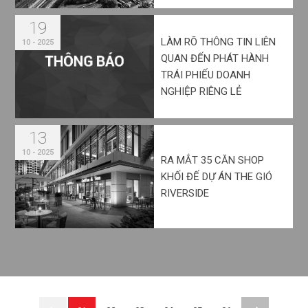
19
LÀM RÕ THÔNG TIN LIÊN
10 - 2025
QUAN ĐẾN PHÁT HÀNH
TRÁI PHIẾU DOANH
NGHIỆP RIÊNG LẺ
13
10 - 2025
RA MẮT 35 CĂN SHOP
KHỐI ĐẾ DỰ ÁN THE GIÓ
RIVERSIDE