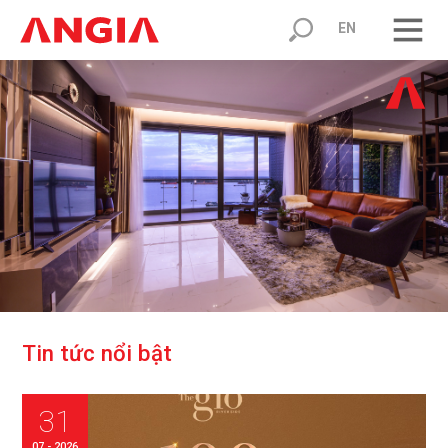
EN
T
i
n
t
ứ
c
n
ổ
i
b
ậ
t
31
07 - 2026