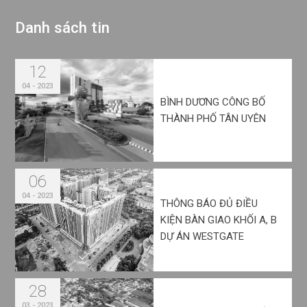
D
a
n
h
s
á
c
h
t
i
n
12
04 - 2023
BÌNH DƯƠNG CÔNG BỐ
THÀNH PHỐ TÂN UYÊN
06
04 - 2023
THÔNG BÁO ĐỦ ĐIỀU
KIỆN BÀN GIAO KHỐI A, B
DỰ ÁN WESTGATE
28
03 - 2023