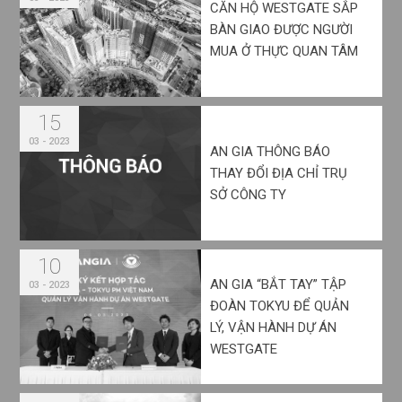
CĂN HỘ WESTGATE SẮP
BÀN GIAO ĐƯỢC NGƯỜI
MUA Ở THỰC QUAN TÂM
15
03 - 2023
AN GIA THÔNG BÁO
THAY ĐỔI ĐỊA CHỈ TRỤ
SỞ CÔNG TY
10
AN GIA “BẮT TAY” TẬP
03 - 2023
ĐOÀN TOKYU ĐỂ QUẢN
LÝ, VẬN HÀNH DỰ ÁN
WESTGATE