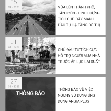
06
VỪA LÊN THÀNH PHỐ,
03 - 2023
TÂN UYÊN - BÌNH DƯƠNG
TÍCH CỰC ĐẨY MẠNH
ĐẦU TƯ HẠ TẦNG ĐÔ THỊ
01
03 - 2023
CHỦ ĐẦU TƯ TÍCH CỰC
HỖ TRỢ NGƯỜI MUA NHÀ
TRƯỚC ÁP LỰC LÃI SUẤT
27
02 - 2023
THÔNG BÁO VỀ VIỆC
NGƯNG SỬ DỤNG ỨNG
DỤNG ANGIA PLUS