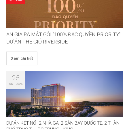
AN GIA RA MẮT GÓI "100% ĐẶC QUYỀN PRIORITY"
DỰ ÁN THE GIÓ RIVERSIDE
Xem chi tiết
25
05 - 2026
DỰ ÁN KẾT NỐI 2 NHÀ GA, 2 SÂN BAY QUỐC TẾ, 2 THÀNH