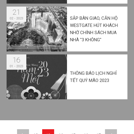
21
SẮP BÀN GIAO, CĂN HỘ
02 - 2023
WESTGATE HÚT KHÁCH
NHỜ CHÍNH SÁCH MUA
NHÀ "3 KHÔNG"
16
01 - 2023
THÔNG BÁO LỊCH NGHỈ
TẾT QUÝ MÃO 2023