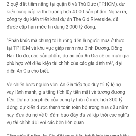
2 quỹ đất tiềm năng tại quận 8 và Thủ Đức (TP.HCM), dự
kiến cung cấp ra thị trường hơn 4.000 sản phẩm. Ngoài ra,
công ty dự kiến triển khai dự án The Gió Riverside, đã
được cấp hạn mức tín dụng 2.000 tỷ đồng.
“Phân khúc mà chúng tôi hướng đến là người mua ở thực
tại TP.HCM và khu vực giáp ranh như Bình Dương, Đồng
Nai. Do đó, các sản phẩm, dự án của An Gia sẽ có mức giá
phù hợp với điều kiện tài chính của các gia đình trẻ”, đại
diện An Gia cho biết.
Về chiến lược nguồn vốn, An Gia tiếp tục duy trì tỷ lệ nợ
vay lành mạnh, gia tăng tích lũy tiền mặt và tương đương
tiền. Dư nợ trái phiếu của công ty hiện ở mức hơn 300 tỷ
đồng, dự kiến được thanh toán toàn bộ trong nửa đầu năm
nay, đưa dư nợ về 0, đảm bảo đầy đủ và kịp thời các nghĩa
vụ tài chính đối với các bên liên quan.