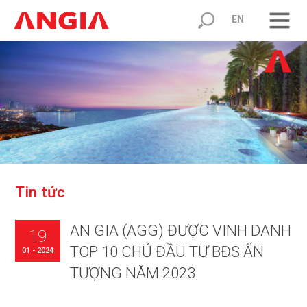
EN
T
i
n
t
ứ
c
AN GIA (AGG) ĐƯỢC VINH DANH
19
TOP 10 CHỦ ĐẦU TƯ BĐS ẤN
01 - 2024
TƯỢNG NĂM 2023