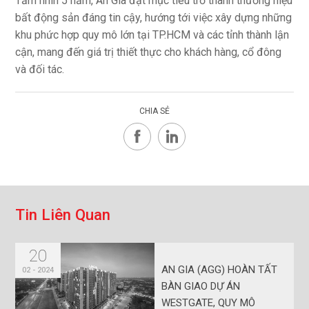
Tầm nhìn 5 năm, An Gia đặt mục tiêu trở thành thương hiệu
bất động sản đáng tin cậy, hướng tới việc xây dựng những
khu phức hợp quy mô lớn tại TP.HCM và các tỉnh thành lận
cận, mang đến giá trị thiết thực cho khách hàng, cổ đông
và đối tác.
CHIA SẺ
T
i
n
L
i
ê
n
Q
u
a
n
20
AN GIA (AGG) HOÀN TẤT
02 - 2024
BÀN GIAO DỰ ÁN
WESTGATE, QUY MÔ