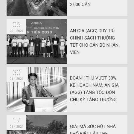
2.000 CĂN
06
AN GIA (AGG) DUY TRÌ
02 - 2024
CHÍNH SÁCH THƯỞNG
TẾT CHO CÁN BỘ NHÂN
VIÊN
30
DOANH THU VƯỢT 30%
01 - 2024
KẾ HOẠCH NĂM, AN GIA
(AGG) TĂNG TỐC ĐÓN
CHU KỲ TĂNG TRƯỞNG
MỚI
17
GIẢI MÃ SỨC HÚT NHÀ
01 - 2024
PHỐ BIỆT LẬP THE