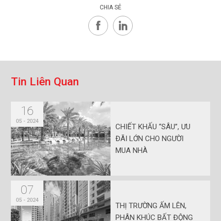
CHIA SẺ
T
i
n
L
i
ê
n
Q
u
a
n
16
05 - 2024
CHIẾT KHẤU “SÂU”, ƯU
ĐÃI LỚN CHO NGƯỜI
MUA NHÀ
07
05 - 2024
THỊ TRƯỜNG ẤM LÊN,
PHÂN KHÚC BẤT ĐỘNG