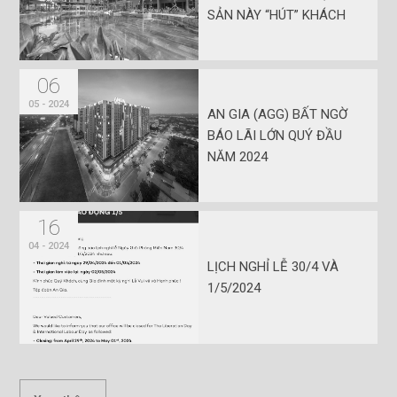
SẢN NÀY “HÚT” KHÁCH
06
05 - 2024
AN GIA (AGG) BẤT NGỜ
BÁO LÃI LỚN QUÝ ĐẦU
NĂM 2024
16
04 - 2024
LỊCH NGHỈ LỄ 30/4 VÀ
1/5/2024