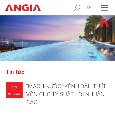
EN
T
i
n
t
ứ
c
“MÁCH NƯỚC” KÊNH ĐẦU TƯ ÍT
17
VỐN CHO TỶ SUẤT LỢI NHUẬN
04 - 2024
CAO