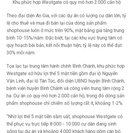
Khu phức hợp Westgate có quy mô hơn 2.000 căn hộ
Theo đại diện An Gia, với các dự án có lượng cư dân lớn, tỷ
lệ cho thuê và mua đi bán lại của dòng sản phẩm
shophouse luôn ở mức trên 90%, mặt bằng giá tăng trung
bình 10-15%/năm. Đặc biệt, tại các khu vực trung tâm có
quy hoạch bài bản, kết nối thuận tiện, tỷ lệ này có thể đạt
30% mỗi năm.
Tọa lạc tại trung tâm hành chính Bình Chánh, khu phức hợp
Westgate sở hữu lợi thế 5 mặt tiền gồm đại lộ Nguyễn
Văn Linh, đại lộ Tân Túc, đối diện UBND huyện Bình Chánh,
bệnh viện huyện Bình Chánh và công viên trung tâm rộng 2
ha. Dự án có quy mô hơn 2.000 căn hộ, trong đó dòng sản
phẩm shophouse chỉ chiếm số lượng rất ít, khoảng 1-2%.
“Nhờ lợi thế 5 mặt tiền sầm uất, shophouse Westgate có
thể phục vụ trực tiếp 8.000 - 10.000 cư dân đang sinh
sống tại dự án và khoảng 4.000 khách hàng gồm cán bộ