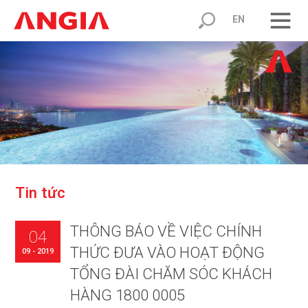
EN
T
i
n
t
ứ
c
THÔNG BÁO VỀ VIỆC CHÍNH
04
THỨC ĐƯA VÀO HOẠT ĐỘNG
09 - 2019
TỔNG ĐÀI CHĂM SÓC KHÁCH
HÀNG 1800 0005