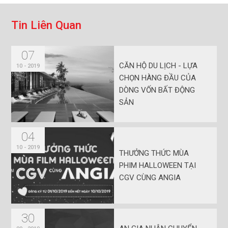
T
i
n
L
i
ê
n
Q
u
a
n
07
CĂN HỘ DU LỊCH - LỰA
10 - 2019
CHỌN HÀNG ĐẦU CỦA
DÒNG VỐN BẤT ĐỘNG
SẢN
04
10 - 2019
THƯỞNG THỨC MÙA
PHIM HALLOWEEN TẠI
CGV CÙNG ANGIA
30