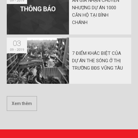
AN GIA NHẬN CHUYỂN
09 - 2019
NHƯỢNG DỰ ÁN 1000
CĂN HỘ TẠI BÌNH
CHÁNH
03
09 - 2019
7 ĐIỂM KHÁC BIỆT CỦA
DỰ ÁN THE SÓNG Ở THỊ
TRƯỜNG BĐS VŨNG TÀU
Xem thêm